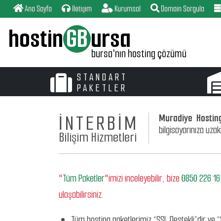
Ana Sayfa
İletişim
Kurumsal
Domain Sorgula
hostin
GB
ursa
bursa'nın hosting çözümü
STANDART
PAKETLER
İNTERBİM
Muradiye Hosti
bilgisayarınıza uza
Bilişim Hizmetleri
"
Tüm Paketler
"imizi inceleyebilir, bize
0850 226 16
ulaşabilirsiniz.
Tüm hosting paketlerimiz “SSL Destekli”dir ve “