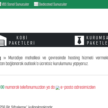
VDS Sanal Sunucular
Dedicated Sunucular
KOBİ
KURUMS
PAKETLERİ
PAKETL
ng »
Muradiye mahallesi ve çevresinde hosting hizmeti vermekte
ktan bağlanarak outlook’a ücretsiz kurulumunu yapıyoruz.
 00
numaralı telefonumuzdan ya da
e-posta adresimizden
256 Bit Şifreleme” kullanılmaktadır.