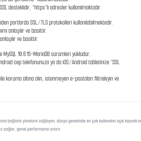
SL desteklidir, “https”li adresler kullanılmaktadır.
iden portlarda SSL/TLS protokolleri kullanılabilmektedir.
ımı anlaşılır ve basittir.
nlaşılır ve basittir.
le MySQL 10.6.15-MariaDB sürümleri yüklüdür.
Android cep telefonunuza ya da iOS/Android tabletinize “SSL
e koruma altına alın, istenmeyen e-postaları filtreleyin ve
nlı bağlantı yönetimi sağlayan, dünya genelinde en çok kullanılan açık kaynak k
ız sağlar, genel performansı artırır.