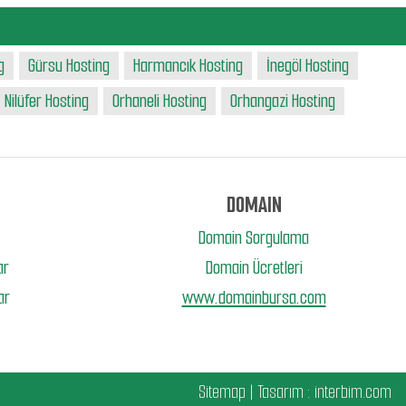
g
Gürsu Hosting
Harmancık Hosting
İnegöl Hosting
Nilüfer Hosting
Orhaneli Hosting
Orhangazi Hosting
DOMAIN
Domain Sorgulama
ar
Domain Ücretleri
ar
www.domainbursa.com
Sitemap
| Tasarım :
interbim.com