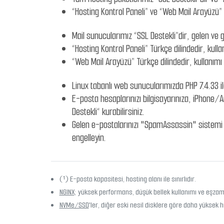
“Hosting Kontrol Paneli” ve “Web Mail Arayüzü” S
Mail sunucularımız “SSL Destekli”dir, gelen ve g
“Hosting Kontrol Paneli” Türkçe dilindedir, kullan
“Web Mail Arayüzü” Türkçe dilindedir, kullanımı a
Linux tabanlı web sunucularımızda PHP 7.4.33 i
E-posta hesaplarınızı bilgisayarınıza, iPhone/
Destekli“ kurabilirsiniz.
Gelen e-postalarınızı "SpamAssassin" sistemi il
engelleyin.
(¹) E-posta kapasitesi, hosting alanı ile sınırlıdır.
NGINX
; yüksek performans, düşük bellek kullanımı ve eşzama
NVMe/SSD
'ler, diğer eski nesil disklere göre daha yüksek h