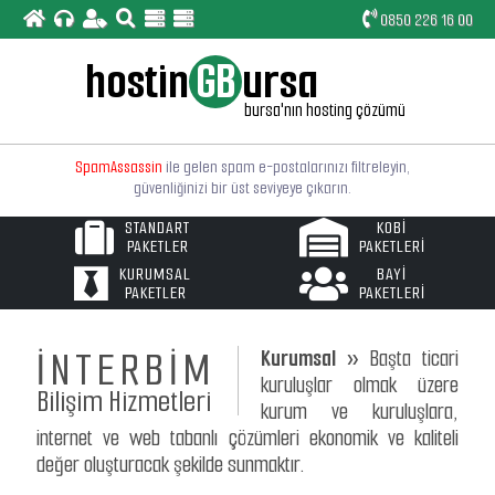
0850 226 16 00
hostin
GB
ursa
E-postalarınızı bilgisayarıza, iphone ve android cep
bursa'nın hosting çözümü
telefonunuza ya da tabletinize
"SSL Güvenlikli"
kurabilirsiniz.
SpamAssassin
ile gelen spam e-postalarınızı filtreleyin,
güvenliğinizi bir üst seviyeye çıkarın.
STANDART
KOBİ
Linux tabanlı web sunucularımız
"Bursa"
lokasyonludur
PAKETLER
PAKETLERİ
ve PHP ile MySQL'in son sürümleri yüklüdür.
KURUMSAL
BAYİ
PAKETLER
PAKETLERİ
Basit arayüzlü
"Türkçe Kontrol Paneli"
ile hosting
işlemlerinizi çok daha rahat ve çabuk yapabileceksiniz.
İNTERBİM
Kurumsal »
Başta ticari
Web sitemizde yayınlanan paketlerin dışında
size özel
web hosting
paketleri de oluşturulabilir.
kuruluşlar olmak üzere
Bilişim Hizmetleri
kurum ve kuruluşlara,
internet ve web tabanlı çözümleri ekonomik ve kaliteli
değer oluşturacak şekilde sunmaktır.