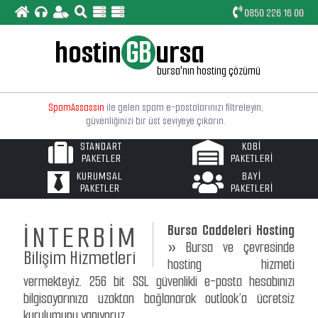
0850 226 16 00
hostin
GB
ursa
E-postalarınızı bilgisayarıza, iphone ve android cep
bursa'nın hosting çözümü
telefonunuza ya da tabletinize
"SSL Güvenlikli"
kurabilirsiniz.
SpamAssassin
ile gelen spam e-postalarınızı filtreleyin,
güvenliğinizi bir üst seviyeye çıkarın.
STANDART
KOBİ
Linux tabanlı web sunucularımız
"Bursa"
lokasyonludur
PAKETLER
PAKETLERİ
ve PHP ile MySQL'in son sürümleri yüklüdür.
KURUMSAL
BAYİ
PAKETLER
PAKETLERİ
Basit arayüzlü
"Türkçe Kontrol Paneli"
ile hosting
işlemlerinizi çok daha rahat ve çabuk yapabileceksiniz.
İNTERBİM
Bursa Caddeleri Hosting
Web sitemizde yayınlanan paketlerin dışında
size özel
web hosting
paketleri de oluşturulabilir.
»
Bursa ve çevresinde
Bilişim Hizmetleri
hosting hizmeti
vermekteyiz. 256 bit SSL güvenlikli e-posta hesabınızı
bilgisayarınıza uzaktan bağlanarak outlook’a ücretsiz
kurulumunu yapıyoruz.