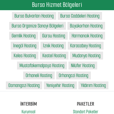
Bursa Hizmet Bölgeleri
Bursa Bulvarları Hosting
Bursa Caddeleri Hosting
Bursa Organize Sanayi Bölgeleri
Büyükorhan Hosting
Gemlik Hosting
Gürsu Hosting
Harmancık Hosting
İnegöl Hosting
İznik Hosting
Karacabey Hosting
Keles Hosting
Kestel Hosting
Mudanya Hosting
Mustafakemalpaşa Hosting
Nilüfer Hosting
Orhaneli Hosting
Orhangazi Hosting
Osmangazi Hosting
Yenişehir Hosting
Yıldırım Hosting
İNTERBİM
PAKETLER
Kurumsal
Standart Paketler