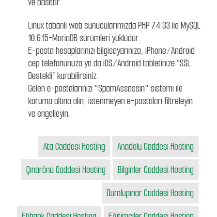
ve basittir.
Linux tabanlı web sunucularımızda PHP 7.4.33 ile MySQL
10.6.15-MariaDB sürümleri yüklüdür.
E-posta hesaplarınızı bilgisayarınıza, iPhone/Android
cep telefonunuza ya da iOS/Android tabletinize “SSL
Destekli“ kurabilirsiniz.
Gelen e-postalarınızı "SpamAssassin" sistemi ile
koruma altına alın, istenmeyen e-postaları filtreleyin
ve engelleyin.
Ata Caddesi Hosting
Anadolu Caddesi Hosting
Çınarönü Caddesi Hosting
Bilginler Caddesi Hosting
Dumlupınar Caddesi Hosting
Etibank Caddesi Hosting
Eğitimciler Caddesi Hosting