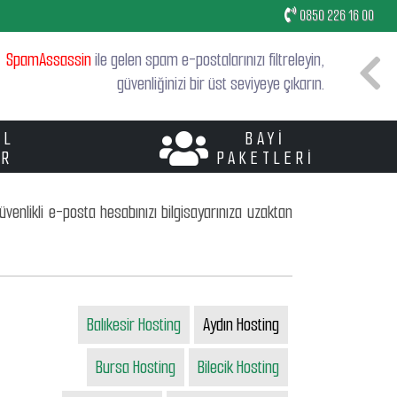
E-postalarınızı bilgisayarıza, iphone ve android cep
0850 226 16 00
telefonunuza ya da tabletinize
"SSL Güvenlikli"
kurabilirsiniz.
SpamAssassin
ile gelen spam e-postalarınızı filtreleyin,
güvenliğinizi bir üst seviyeye çıkarın.
Linux tabanlı web sunucularımız
"Bursa"
lokasyonludur
ve PHP ile MySQL'in son sürümleri yüklüdür.
AL
BAYİ
ER
PAKETLERİ
Basit arayüzlü
"Türkçe Kontrol Paneli"
ile hosting
işlemlerinizi çok daha rahat ve çabuk yapabileceksiniz.
venlikli e-posta hesabınızı bilgisayarınıza uzaktan
Web sitemizde yayınlanan paketlerin dışında
size özel
web hosting
paketleri de oluşturulabilir.
Balıkesir Hosting
Aydın Hosting
Bursa Hosting
Bilecik Hosting