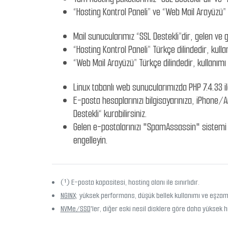
“Hosting Kontrol Paneli” ve “Web Mail Arayüzü” S
Mail sunucularımız “SSL Destekli”dir, gelen ve g
“Hosting Kontrol Paneli” Türkçe dilindedir, kullan
“Web Mail Arayüzü” Türkçe dilindedir, kullanımı a
Linux tabanlı web sunucularımızda PHP 7.4.33 i
E-posta hesaplarınızı bilgisayarınıza, iPhone/
Destekli“ kurabilirsiniz.
Gelen e-postalarınızı "SpamAssassin" sistemi il
engelleyin.
(¹) E-posta kapasitesi, hosting alanı ile sınırlıdır.
NGINX
; yüksek performans, düşük bellek kullanımı ve eşzama
NVMe/SSD
'ler, diğer eski nesil disklere göre daha yüksek h