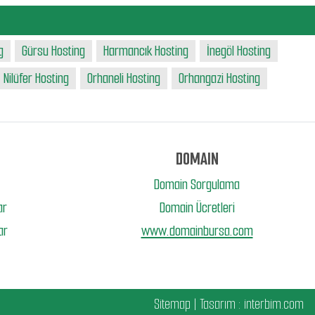
g
Gürsu Hosting
Harmancık Hosting
İnegöl Hosting
Nilüfer Hosting
Orhaneli Hosting
Orhangazi Hosting
DOMAIN
Domain Sorgulama
ar
Domain Ücretleri
ar
www.domainbursa.com
Sitemap
| Tasarım :
interbim.com