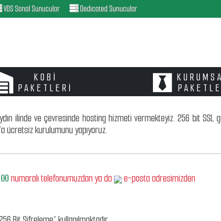
VDS Sanal Sunucular
Dedicated Sunucular
KOBİ
KURUMS
PAKETLERİ
PAKETL
ydın ilinde ve çevresinde hosting hizmeti vermekteyiz. 256 bit SSL gü
’a ücretsiz kurulumunu yapıyoruz.
 00
numaralı telefonumuzdan ya da
e-posta adresimizden
256 Bit Şifreleme” kullanılmaktadır.