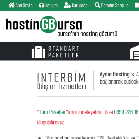
Ana Sayfa
İletişim
Kurumsal
Domain Sorgula
hostin
GB
ursa
bursa'nın hosting çözümü
STANDART
PAKETLER
İNTERBİM
Aydın Hosting »
A
bağlanarak outlook
Bilişim Hizmetleri
"
Tüm Paketler
"imizi inceleyebilir, bize
0850 226 16
ulaşabilirsiniz.
Tüm hosting paketlerimiz “SSL Destekli”dir ve “