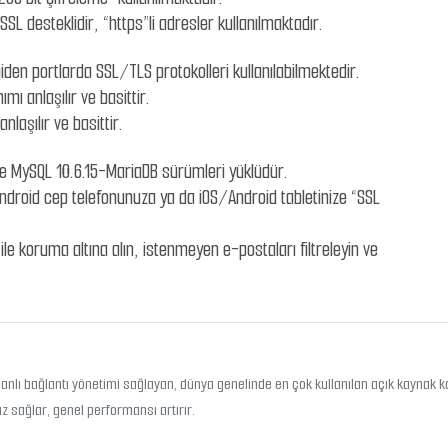
SL desteklidir, “https”li adresler kullanılmaktadır.
iden portlarda SSL/TLS protokolleri kullanılabilmektedir.
ımı anlaşılır ve basittir.
nlaşılır ve basittir.
le MySQL 10.6.15-MariaDB sürümleri yüklüdür.
Android cep telefonunuza ya da iOS/Android tabletinize “SSL
e koruma altına alın, istenmeyen e-postaları filtreleyin ve
nlı bağlantı yönetimi sağlayan, dünya genelinde en çok kullanılan açık kaynak k
ız sağlar, genel performansı artırır.