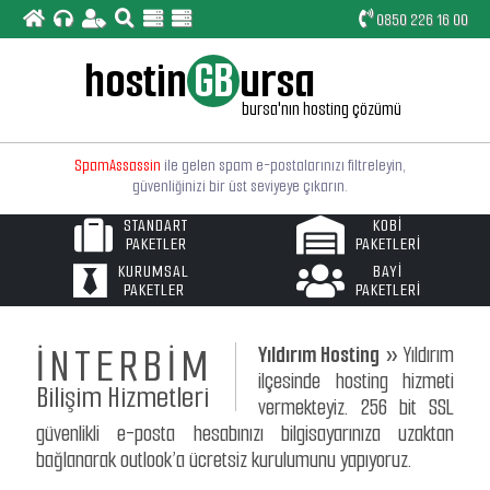
0850 226 16 00
hostin
GB
ursa
E-postalarınızı bilgisayarıza, iphone ve android cep
bursa'nın hosting çözümü
telefonunuza ya da tabletinize
"SSL Güvenlikli"
kurabilirsiniz.
SpamAssassin
ile gelen spam e-postalarınızı filtreleyin,
güvenliğinizi bir üst seviyeye çıkarın.
STANDART
KOBİ
Linux tabanlı web sunucularımız
"Bursa"
lokasyonludur
PAKETLER
PAKETLERİ
ve PHP ile MySQL'in son sürümleri yüklüdür.
KURUMSAL
BAYİ
PAKETLER
PAKETLERİ
Basit arayüzlü
"Türkçe Kontrol Paneli"
ile hosting
işlemlerinizi çok daha rahat ve çabuk yapabileceksiniz.
İNTERBİM
Yıldırım Hosting »
Yıldırım
Web sitemizde yayınlanan paketlerin dışında
size özel
web hosting
paketleri de oluşturulabilir.
ilçesinde hosting hizmeti
Bilişim Hizmetleri
vermekteyiz. 256 bit SSL
güvenlikli e-posta hesabınızı bilgisayarınıza uzaktan
bağlanarak outlook’a ücretsiz kurulumunu yapıyoruz.