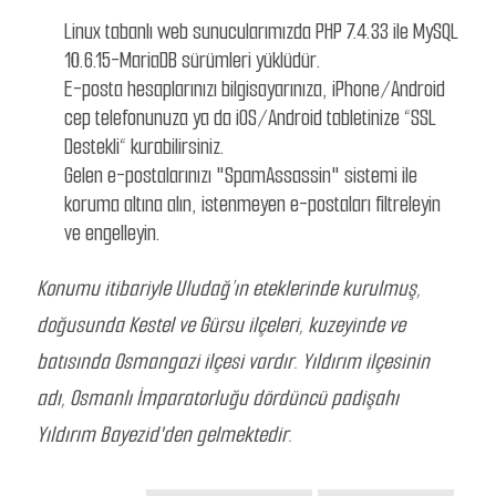
Linux tabanlı web sunucularımızda PHP 7.4.33 ile MySQL
10.6.15-MariaDB sürümleri yüklüdür.
E-posta hesaplarınızı bilgisayarınıza, iPhone/Android
cep telefonunuza ya da iOS/Android tabletinize “SSL
Destekli“ kurabilirsiniz.
Gelen e-postalarınızı "SpamAssassin" sistemi ile
koruma altına alın, istenmeyen e-postaları filtreleyin
ve engelleyin.
Konumu itibariyle Uludağ’ın eteklerinde kurulmuş,
doğusunda Kestel ve Gürsu ilçeleri, kuzeyinde ve
batısında Osmangazi ilçesi vardır. Yıldırım ilçesinin
adı, Osmanlı İmparatorluğu dördüncü padişahı
Yıldırım Bayezid'den gelmektedir.