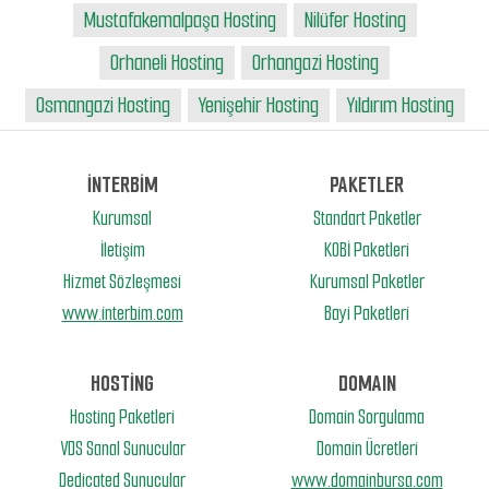
Mustafakemalpaşa Hosting
Nilüfer Hosting
Orhaneli Hosting
Orhangazi Hosting
Osmangazi Hosting
Yenişehir Hosting
Yıldırım Hosting
İNTERBİM
PAKETLER
Kurumsal
Standart Paketler
İletişim
KOBİ Paketleri
Hizmet Sözleşmesi
Kurumsal Paketler
www.interbim.com
Bayi Paketleri
HOSTİNG
DOMAIN
Hosting Paketleri
Domain Sorgulama
VDS Sanal Sunucular
Domain Ücretleri
Dedicated Sunucular
www.domainbursa.com