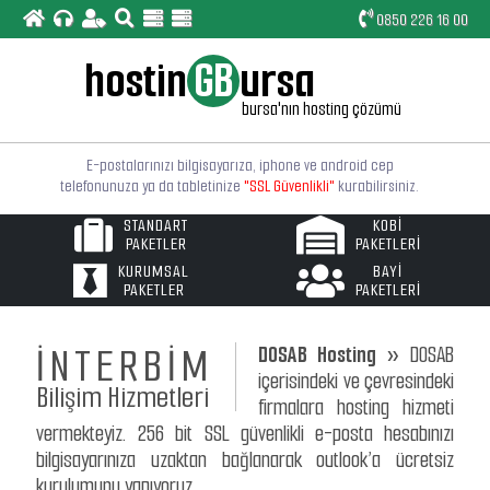
0850 226 16 00
hostin
GB
ursa
bursa'nın hosting çözümü
E-postalarınızı bilgisayarıza, iphone ve android cep
telefonunuza ya da tabletinize
"SSL Güvenlikli"
kurabilirsiniz.
STANDART
KOBİ
SpamAssassin
ile gelen spam e-postalarınızı filtreleyin,
PAKETLER
PAKETLERİ
güvenliğinizi bir üst seviyeye çıkarın.
KURUMSAL
BAYİ
PAKETLER
PAKETLERİ
Linux tabanlı web sunucularımız
"Bursa"
lokasyonludur
ve PHP ile MySQL'in son sürümleri yüklüdür.
İNTERBİM
DOSAB Hosting »
DOSAB
Basit arayüzlü
"Türkçe Kontrol Paneli"
ile hosting
işlemlerinizi çok daha rahat ve çabuk yapabileceksiniz.
içerisindeki ve çevresindeki
Bilişim Hizmetleri
firmalara hosting hizmeti
Web sitemizde yayınlanan paketlerin dışında
size özel
vermekteyiz. 256 bit SSL güvenlikli e-posta hesabınızı
web hosting
paketleri de oluşturulabilir.
bilgisayarınıza uzaktan bağlanarak outlook’a ücretsiz
kurulumunu yapıyoruz.