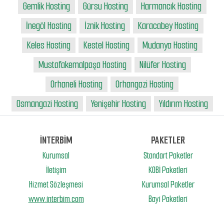
Gemlik Hosting
Gürsu Hosting
Harmancık Hosting
İnegöl Hosting
İznik Hosting
Karacabey Hosting
Keles Hosting
Kestel Hosting
Mudanya Hosting
Mustafakemalpaşa Hosting
Nilüfer Hosting
Orhaneli Hosting
Orhangazi Hosting
Osmangazi Hosting
Yenişehir Hosting
Yıldırım Hosting
İNTERBİM
PAKETLER
Kurumsal
Standart Paketler
İletişim
KOBİ Paketleri
Hizmet Sözleşmesi
Kurumsal Paketler
www.interbim.com
Bayi Paketleri