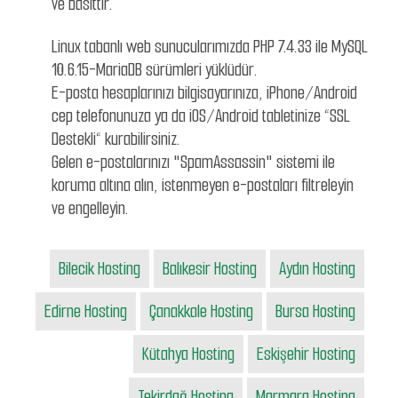
ve basittir.
Linux tabanlı web sunucularımızda PHP 7.4.33 ile MySQL
10.6.15-MariaDB sürümleri yüklüdür.
E-posta hesaplarınızı bilgisayarınıza, iPhone/Android
cep telefonunuza ya da iOS/Android tabletinize “SSL
Destekli“ kurabilirsiniz.
Gelen e-postalarınızı "SpamAssassin" sistemi ile
koruma altına alın, istenmeyen e-postaları filtreleyin
ve engelleyin.
Bilecik Hosting
Balıkesir Hosting
Aydın Hosting
Edirne Hosting
Çanakkale Hosting
Bursa Hosting
Kütahya Hosting
Eskişehir Hosting
Tekirdağ Hosting
Marmara Hosting